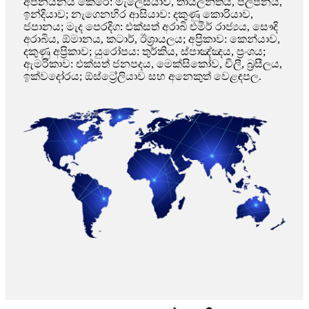
අපනයනය කෙරේ: මැලේසියාව, තායිලන්තය, පිලිපීනය,
ඉන්දියාව; නැගෙනහිර ආසියාව: දකුණු කොරියාව,
ජපානය; මැද පෙරදිග: එක්සත් අරාබි එමීර් රාජ්‍යය, සෞදි
අරාබිය, ඕමානය, කටාර්, ඊශ්‍රායලය; අප්‍රිකාව: කෙන්යාව,
දකුණු අප්‍රිකාව; යුරෝපය: තුර්කිය, ස්පාඤ්ඤය, ප්‍රංශය;
ඇමරිකාව: එක්සත් ජනපදය, මෙක්සිකෝව, චිලී, බ්‍රසීලය,
ඉක්වදෝරය; ඕස්ට්‍රේලියාව සහ අනෙකුත් වෙළඳපල.