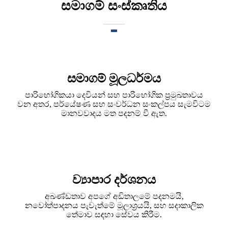
සමාගම් සංස්කෘතිය
සමාගම් මූලධර්මය
පාරිභෝගිකයා දෙවියන් සහ පාරිභෝගික ප්‍රමුඛතාවය
වන අතර, පර්යේෂණ සහ සංවර්ධන සංකල්පය සැමවිටම
මානවවාදය මත පදනම් වී ඇත.
ව්‍යාපාර දර්ශනය
අඛණ්ඩතාව අපගේ අඩිතාලමේ පදනමයි,
නවෝත්පාදනය පැවැත්මේ මූලාශ්‍රයයි, සහ සදාකාලික
තේමාව සඳහා සේවය කිරීම.