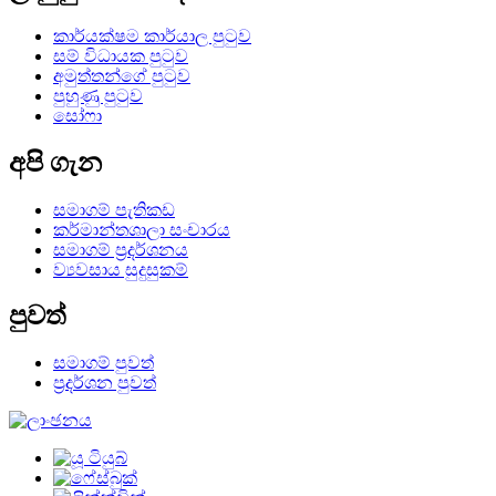
කාර්යක්ෂම කාර්යාල පුටුව
සම් විධායක පුටුව
අමුත්තන්ගේ පුටුව
පුහුණු පුටුව
සෝෆා
අපි ගැන
සමාගම් පැතිකඩ
කර්මාන්තශාලා සංචාරය
සමාගම් ප්‍රදර්ශනය
ව්‍යවසාය සුදුසුකම්
පුවත්
සමාගම් පුවත්
ප්‍රදර්ශන පුවත්