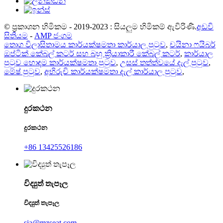
© ප්‍රකාශන හිමිකම - 2019-2023 : සියලුම හිමිකම් ඇවිරිණි.
අඩවි
සිතියම
-
AMP ජංගම
තොග විලාසිතාමය කාර්යක්ෂමතා කාර්යාල පුටුව
,
චයිනා ෆයිබර්
ඔප්ටික් කේබල් කටර් සහ බහු ක්‍රියාකාරී කේබල් කටර්
,
කාර්යාල
පුටුව හොඳම කාර්යක්ෂමතා පුටුව
,
උසස් තත්ත්වයේ දැල් පුටුව
,
මේෂ් පුටුව
,
අභිරුචි කාර්යක්ෂමතා දැල් කාර්යාල පුටුව
,
දුරකථන
දුරකථන
+86 13425526186
විද්‍යුත් තැපෑල
විද්‍යුත් තැපෑල
sia@mzseat.com