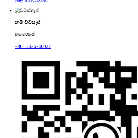
නම් වට්සැප්
නම් වට්සැප්
+86 13026740027