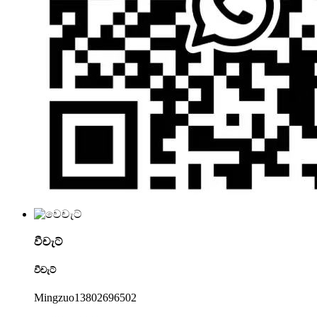
වීචැට්
වීචැට්
Mingzuo13802696502