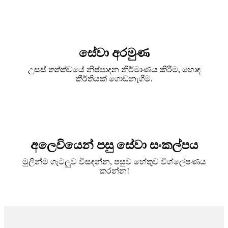
සේවා අරමුණ
උසස් තත්ත්වයේ නිෂ්පාදන නිර්මාණය කිරීම, හොඳ
කීර්තියක් ගොඩනැගීම.
අලෙවියෙන් පසු සේවා සංකල්පය
මුලින්ම ගැටලුව විසඳන්න, පසුව හේතුව විශ්ලේෂණය
කරන්න!