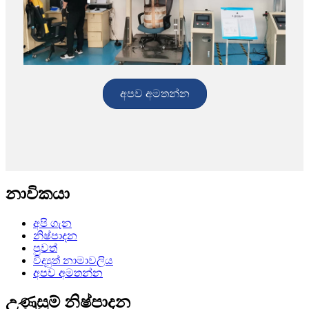
අපව අමතන්න
නාවිකයා
අපි ගැන
නිෂ්පාදන
පුවත්
විද්‍යුත් නාමාවලිය
අපව අමතන්න
උණුසුම් නිෂ්පාදන