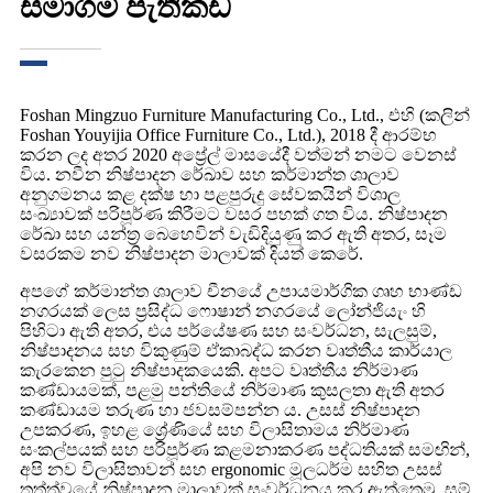
සමාගම් පැතිකඩ
Foshan Mingzuo Furniture Manufacturing Co., Ltd., එහි (කලින්
Foshan Youyijia Office Furniture Co., Ltd.), 2018 දී ආරම්භ
කරන ලද අතර 2020 අප්‍රේල් මාසයේදී වත්මන් නමට වෙනස්
විය. නවීන නිෂ්පාදන රේඛාව සහ කර්මාන්ත ශාලාව
අනුගමනය කළ දක්ෂ හා පළපුරුදු සේවකයින් විශාල
සංඛ්‍යාවක් පරිපූර්ණ කිරීමට වසර පහක් ගත විය. නිෂ්පාදන
රේඛා සහ යන්ත්‍ර බෙහෙවින් වැඩිදියුණු කර ඇති අතර, සෑම
වසරකම නව නිෂ්පාදන මාලාවක් දියත් කෙරේ.
අපගේ කර්මාන්ත ශාලාව චීනයේ උපායමාර්ගික ගෘහ භාණ්ඩ
නගරයක් ලෙස ප්‍රසිද්ධ ෆොෂාන් නගරයේ ලෝන්ජියැං හි
පිහිටා ඇති අතර, එය පර්යේෂණ සහ සංවර්ධන, සැලසුම්,
නිෂ්පාදනය සහ විකුණුම් ඒකාබද්ධ කරන වෘත්තීය කාර්යාල
කැරකෙන පුටු නිෂ්පාදකයෙකි. අපට වෘත්තීය නිර්මාණ
කණ්ඩායමක්, පළමු පන්තියේ නිර්මාණ කුසලතා ඇති අතර
කණ්ඩායම තරුණ හා ජවසම්පන්න ය. උසස් නිෂ්පාදන
උපකරණ, ඉහළ ශ්‍රේණියේ සහ විලාසිතාමය නිර්මාණ
සංකල්පයක් සහ පරිපූර්ණ කළමනාකරණ පද්ධතියක් සමඟින්,
අපි නව විලාසිතාවන් සහ ergonomic මූලධර්ම සහිත උසස්
තත්ත්වයේ නිෂ්පාදන මාලාවක් සංවර්ධනය කර ඇත්තෙමු. සම්