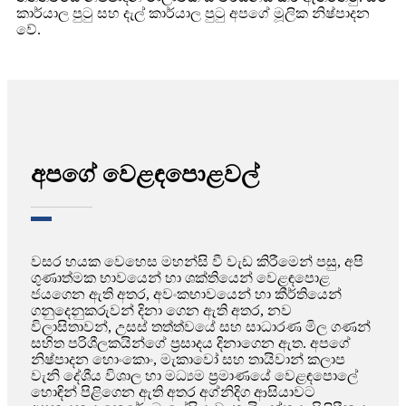
කාර්යාල පුටු සහ දැල් කාර්යාල පුටු අපගේ මූලික නිෂ්පාදන
වේ.
අපගේ වෙළඳපොළවල්
වසර හයක වෙහෙස මහන්සි වී වැඩ කිරීමෙන් පසු, අපි
ගුණාත්මක භාවයෙන් හා ශක්තියෙන් වෙළඳපොළ
ජයගෙන ඇති අතර, අවංකභාවයෙන් හා කීර්තියෙන්
ගනුදෙනුකරුවන් දිනා ගෙන ඇති අතර, නව
විලාසිතාවන්, උසස් තත්ත්වයේ සහ සාධාරණ මිල ගණන්
සහිත පරිශීලකයින්ගේ ප්‍රසාදය දිනාගෙන ඇත. අපගේ
නිෂ්පාදන හොංකොං, මැකාවෝ සහ තායිවාන් කලාප
වැනි දේශීය විශාල හා මධ්‍යම ප්‍රමාණයේ වෙළඳපොලේ
හොඳින් පිළිගෙන ඇති අතර අග්නිදිග ආසියාවට