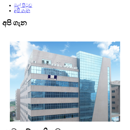
මුල් පිටුව
අපි ගැන
අපි ගැන