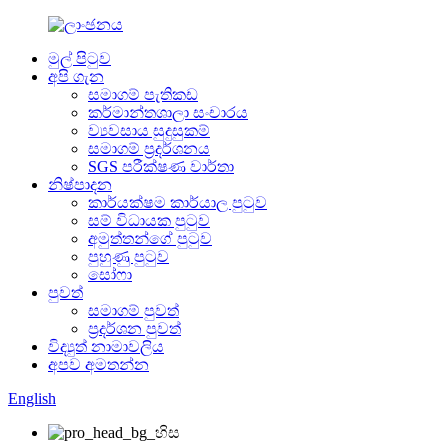
මුල් පිටුව
අපි ගැන
සමාගම් පැතිකඩ
කර්මාන්තශාලා සංචාරය
ව්‍යවසාය සුදුසුකම්
සමාගම් ප්‍රදර්ශනය
SGS පරීක්ෂණ වාර්තා
නිෂ්පාදන
කාර්යක්ෂම කාර්යාල පුටුව
සම් විධායක පුටුව
අමුත්තන්ගේ පුටුව
පුහුණු පුටුව
සෝෆා
පුවත්
සමාගම් පුවත්
ප්‍රදර්ශන පුවත්
විද්‍යුත් නාමාවලිය
අපව අමතන්න
English