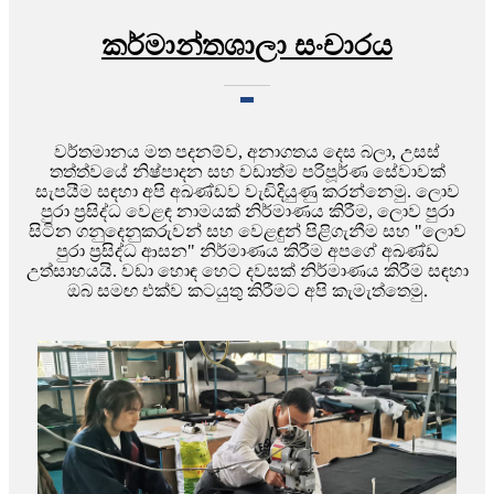
කර්මාන්තශාලා සංචාරය
වර්තමානය මත පදනම්ව, අනාගතය දෙස බලා, උසස්
තත්ත්වයේ නිෂ්පාදන සහ වඩාත්ම පරිපූර්ණ සේවාවක්
සැපයීම සඳහා අපි අඛණ්ඩව වැඩිදියුණු කරන්නෙමු. ලොව
පුරා ප්‍රසිද්ධ වෙළඳ නාමයක් නිර්මාණය කිරීම, ලොව පුරා
සිටින ගනුදෙනුකරුවන් සහ වෙළඳුන් පිළිගැනීම සහ "ලොව
පුරා ප්‍රසිද්ධ ආසන" නිර්මාණය කිරීම අපගේ අඛණ්ඩ
උත්සාහයයි. වඩා හොඳ හෙට දවසක් නිර්මාණය කිරීම සඳහා
ඔබ සමඟ එක්ව කටයුතු කිරීමට අපි කැමැත්තෙමු.