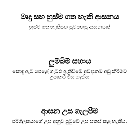
මෘදු සහ හුස්ම ගත හැකි ආසනය
හුස්ම ගත හැකි
සහ සුවපහසු ආසනයක්
ලුම්බිම් සහාය
කොඳු ඇට පෙළේ ගැටළු ඇතිවීමේ අවදානම අඩු කිරීමට
උපකාරී විය හැකිය
ආසන උස ගැලපීම
පරිශීලකයාගේ උස අනුව පුටුවේ උස සකස් කළ හැකිය.