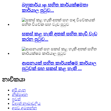
බහුකාර්ය sp සහිත කාර්යක්ෂමතා
කාර්යාල පුටුව...
සකස් කළ හැකි අතක් සහිත කැඩී වැඩ
කරන පුටුව...
ආසනයක් සහිත කාර්යක්ෂම කාර්යාල
පුටුවක් සහ සකස් කළ හැකි ...
නාවිකයා
අපි ගැන
නිෂ්පාදන
පුවත්
විද්‍යුත් නාමාවලිය
අපව අමතන්න