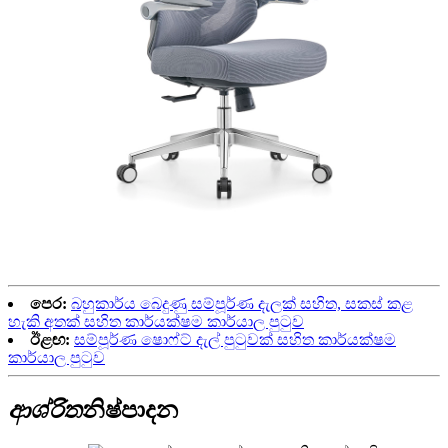
පෙර:
බහුකාර්ය බෙදුණු සම්පූර්ණ දැලක් සහිත, සකස් කළ
හැකි අතක් සහිත කාර්යක්ෂම කාර්යාල පුටුව
ඊළඟ:
සම්පූර්ණ ෂොෆ්ට් දැල් පුටුවක් සහිත කාර්යක්ෂම
කාර්යාල පුටුව
ආශ්රිත
නිෂ්පාදන