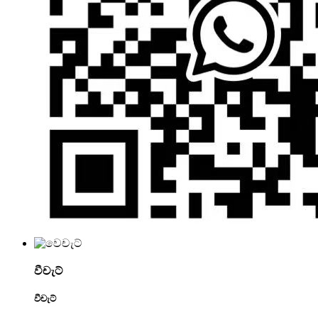
වීචැට්
වීචැට්