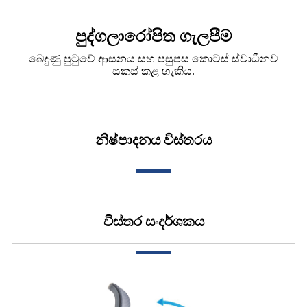
පුද්ගලාරෝපිත ගැලපීම
බෙදුණු පුටුවේ ආසනය සහ පසුපස කොටස් ස්වාධීනව
සකස් කළ හැකිය.
නිෂ්පාදනය විස්තරය
විස්තර සංදර්ශකය