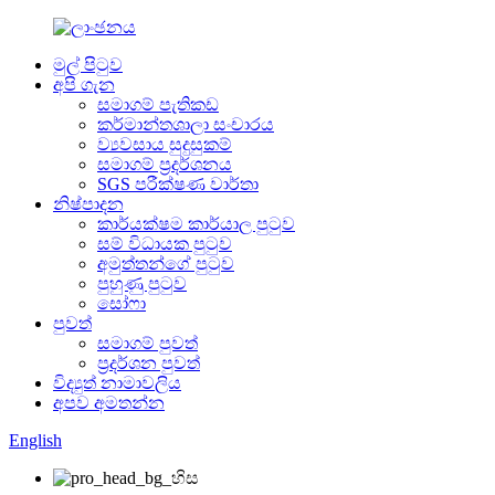
මුල් පිටුව
අපි ගැන
සමාගම් පැතිකඩ
කර්මාන්තශාලා සංචාරය
ව්‍යවසාය සුදුසුකම්
සමාගම් ප්‍රදර්ශනය
SGS පරීක්ෂණ වාර්තා
නිෂ්පාදන
කාර්යක්ෂම කාර්යාල පුටුව
සම් විධායක පුටුව
අමුත්තන්ගේ පුටුව
පුහුණු පුටුව
සෝෆා
පුවත්
සමාගම් පුවත්
ප්‍රදර්ශන පුවත්
විද්‍යුත් නාමාවලිය
අපව අමතන්න
English