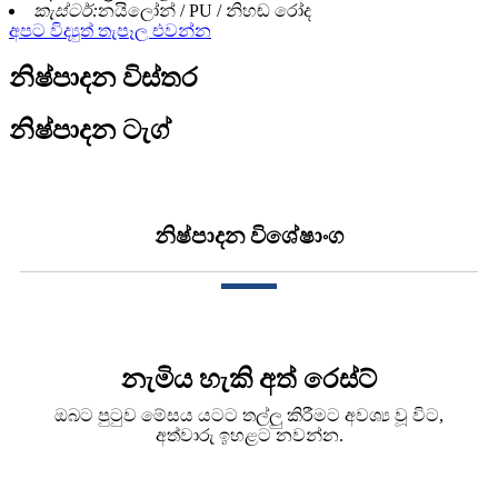
කැස්ටර්:
නයිලෝන් / PU / නිහඬ රෝද
අපට විද්‍යුත් තැපෑල එවන්න
නිෂ්පාදන විස්තර
නිෂ්පාදන ටැග්
නිෂ්පාදන විශේෂාංග
නැමිය හැකි අත් රෙස්ට්
ඔබට පුටුව මේසය යටට තල්ලු කිරීමට අවශ්‍ය වූ විට,
අත්වාරු ඉහළට නවන්න.