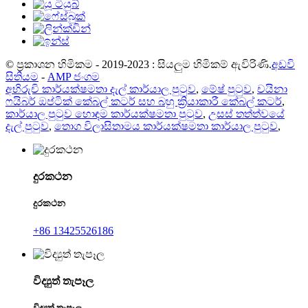
© ප්‍රකාශන හිමිකම - 2019-2023 : සියලුම හිමිකම් ඇවිරිණි.
අඩවි
සිතියම
-
AMP ජංගම
අභිරුචි කාර්යක්ෂමතා දැල් කාර්යාල පුටුව
,
මේෂ් පුටුව
,
චයිනා
ෆයිබර් ඔප්ටික් කේබල් කටර් සහ බහු ක්‍රියාකාරී කේබල් කටර්
,
කාර්යාල පුටුව හොඳම කාර්යක්ෂමතා පුටුව
,
උසස් තත්ත්වයේ
දැල් පුටුව
,
තොග විලාසිතාමය කාර්යක්ෂමතා කාර්යාල පුටුව
,
දුරකථන
දුරකථන
+86 13425526186
විද්‍යුත් තැපෑල
විද්‍යුත් තැපෑල