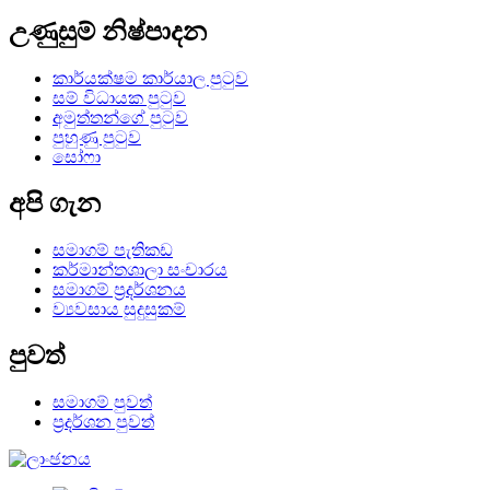
උණුසුම් නිෂ්පාදන
කාර්යක්ෂම කාර්යාල පුටුව
සම් විධායක පුටුව
අමුත්තන්ගේ පුටුව
පුහුණු පුටුව
සෝෆා
අපි ගැන
සමාගම් පැතිකඩ
කර්මාන්තශාලා සංචාරය
සමාගම් ප්‍රදර්ශනය
ව්‍යවසාය සුදුසුකම්
පුවත්
සමාගම් පුවත්
ප්‍රදර්ශන පුවත්