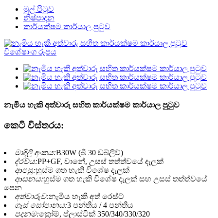
මුල් පිටුව
නිෂ්පාදන
කාර්යක්ෂම කාර්යාල පුටුව
නැමිය හැකි අත්වාරු සහිත කාර්යක්ෂම කාර්යාල පුටුව
කෙටි විස්තරය:
මාදිලි අංකය:
B30W (බී 30 ඩබ්ලිව්)
ද්රව්ය:
PP+GF, වානේ, උසස් තත්ත්වයේ දැලක්
ආපසු:
හුස්ම ගත හැකි විශේෂ දැලක්
ආසනය:
හුස්ම ගත හැකි විශේෂ දැලක් සහ උසස් තත්ත්වයේ
පෙන
අත්වාරුව:
නැමිය හැකි අත් රෙස්ට්
ගෑස් සෝපානය:
3 පන්තිය / 4 පන්තිය
පදනම:
ක්‍රෝම්, ප්ලාස්ටික් 350/340/330/320