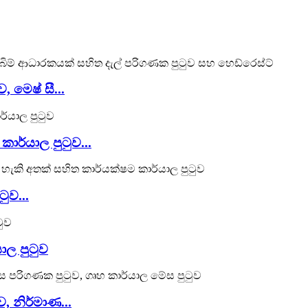
 මෙෂ් සී...
කාර්යාල පුටුව...
ුව...
ාල පුටුව
, නිර්මාණ...