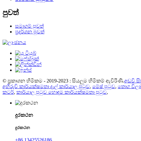
පුවත්
සමාගම් පුවත්
ප්‍රදර්ශන පුවත්
© ප්‍රකාශන හිමිකම - 2019-2023 : සියලුම හිමිකම් ඇවිරිණි.
අඩවි ස
අභිරුචි කාර්යක්ෂමතා දැල් කාර්යාල පුටුව
,
මේෂ් පුටුව
,
තොග විලාස
කටර්
,
කාර්යාල පුටුව හොඳම කාර්යක්ෂමතා පුටුව
,
දුරකථන
දුරකථන
+86 13425526186