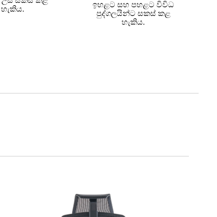
ේ උස සකස් කළ
ඉහළට සහ පහළට විවිධ
හැකිය.
පුද්ගලයින්ට සකස් කළ
හැකිය.