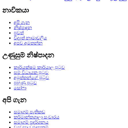
නාවිකයා
අපි ගැන
නිෂ්පාදන
පුවත්
විද්‍යුත් නාමාවලිය
අපව අමතන්න
උණුසුම් නිෂ්පාදන
කාර්යක්ෂම කාර්යාල පුටුව
සම් විධායක පුටුව
අමුත්තන්ගේ පුටුව
පුහුණු පුටුව
සෝෆා
අපි ගැන
සමාගම් පැතිකඩ
කර්මාන්තශාලා සංචාරය
සමාගම් ප්‍රදර්ශනය
ව්‍යවසාය සුදුසුකම්