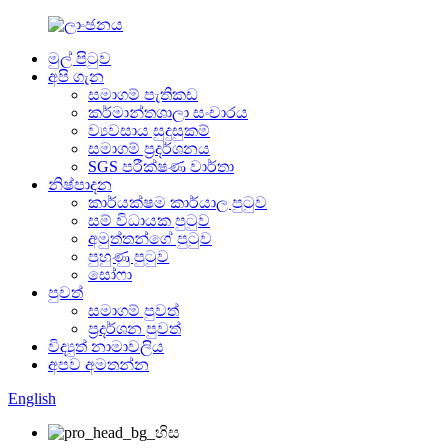
මුල් පිටුව
අපි ගැන
සමාගම් පැතිකඩ
කර්මාන්තශාලා සංචාරය
ව්‍යවසාය සුදුසුකම්
සමාගම් ප්‍රදර්ශනය
SGS පරීක්ෂණ වාර්තා
නිෂ්පාදන
කාර්යක්ෂම කාර්යාල පුටුව
සම් විධායක පුටුව
අමුත්තන්ගේ පුටුව
පුහුණු පුටුව
සෝෆා
පුවත්
සමාගම් පුවත්
ප්‍රදර්ශන පුවත්
විද්‍යුත් නාමාවලිය
අපව අමතන්න
English