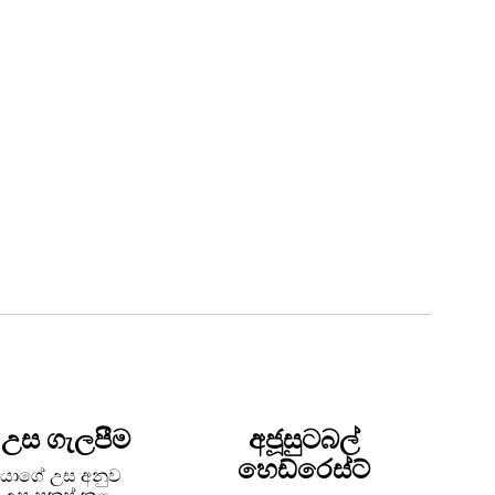
උස ගැලපීම
අජූසුටබල්
හෙඩ්රෙස්ට්
කයාගේ උස අනුව