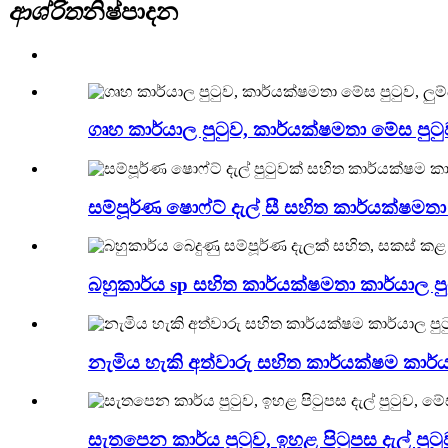
ආශ්රිත
නිෂ්පාදන
ගෘහ කාර්යාල පුටුව, කාර්යක්ෂමතා මේස පුටුව,
සම්පූර්ණ ෂොෆ්ට් දැල් සී සහිත කාර්යක්ෂමතා 
බහුකාර්ය sp සහිත කාර්යක්ෂමතා කාර්යාල පුට
නැමිය හැකි අත්වාරු සහිත කාර්යක්ෂම කාර්ය
සැතපෙන කාර්ය පුටුව, ඉහළ පිටුපස දැල් පුටුව