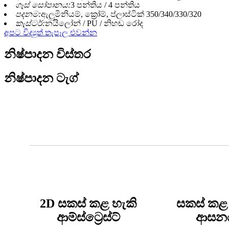
ගෑස් සෝපානය:
3 පන්තිය / 4 පන්තිය
පදනම:
ඇලුමිනියම්, ක්‍රෝම්, ප්ලාස්ටික් 350/340/330/320
කැස්ටර්:
නයිලෝන් / PU / නිහඬ රෝද
අපට විද්‍යුත් තැපෑල එවන්න
නිෂ්පාදන විස්තර
නිෂ්පාදන ටැග්
2D සකස් කළ හැකි
සකස් කළ
ආම්ස්ට්‍රෙස්ට්
ආසන