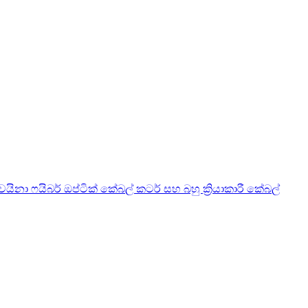
චයිනා ෆයිබර් ඔප්ටික් කේබල් කටර් සහ බහු ක්‍රියාකාරී කේබල්