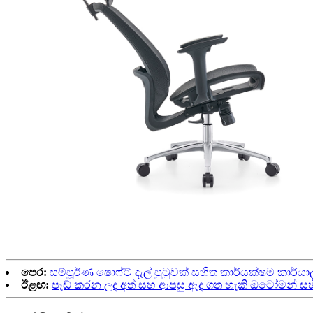
පෙර:
සම්පූර්ණ ෂොෆ්ට් දැල් පුටුවක් සහිත කාර්යක්ෂම කාර්යා
ඊළඟ:
පෑඩ් කරන ලද අත් සහ ආපසු ඇද ගත හැකි ඔටෝමන් සහිත