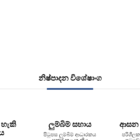
නිෂ්පාදන විශේෂාංග
 හැකි
ලුම්බිම් සහාය
ආසන 
ය
පිටුපස ලුම්බිම් ආධාරකය
පරිශීල