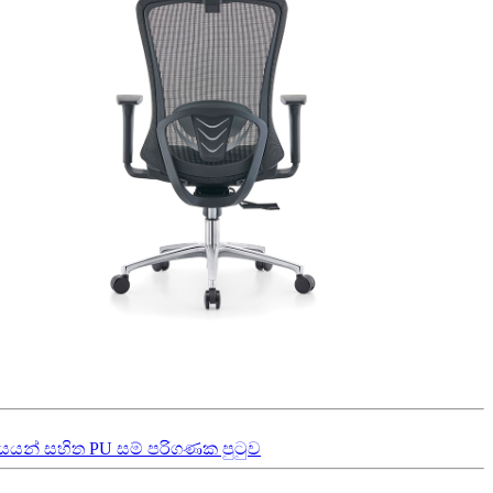
්යයන් සහිත PU සම් පරිගණක පුටුව