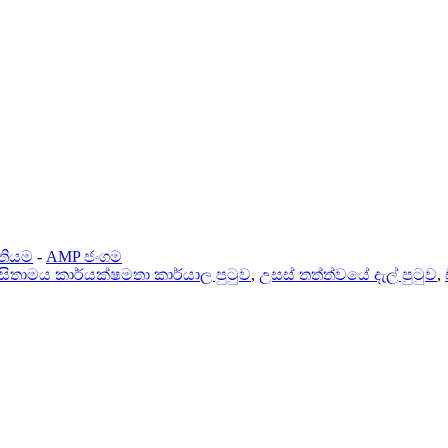
ිතියම
-
AMP ජංගම
ිතාමය කාර්යක්ෂමතා කාර්යාල පුටුව
,
උසස් තත්ත්වයේ දැල් පුටුව
,