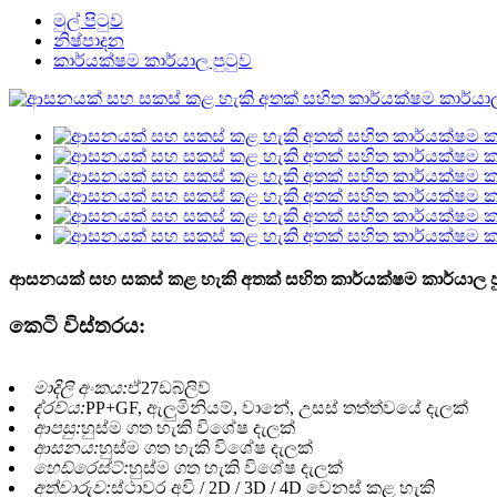
මුල් පිටුව
නිෂ්පාදන
කාර්යක්ෂම කාර්යාල පුටුව
ආසනයක් සහ සකස් කළ හැකි අතක් සහිත කාර්යක්ෂම කාර්යාල ප
කෙටි විස්තරය:
මාදිලි අංකය:
ඒ27ඩබ්ලිව්
ද්රව්ය:
PP+GF, ඇලුමිනියම්, වානේ, උසස් තත්ත්වයේ දැලක්
ආපසු:
හුස්ම ගත හැකි විශේෂ දැලක්
ආසනය:
හුස්ම ගත හැකි විශේෂ දැලක්
හෙඩ්රෙස්ට්:
හුස්ම ගත හැකි විශේෂ දැලක්
අත්වාරුව:
ස්ථාවර අවි / 2D / 3D / 4D වෙනස් කළ හැකි