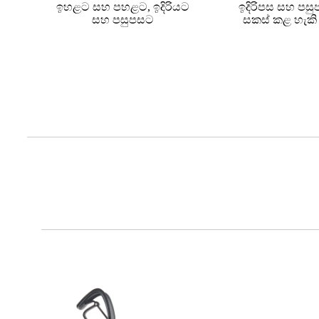
ඉහළට සහ පහළට, ඉදිරියට
ඉදිරිපස සහ ප
සහ පසුපසට
සකස් කළ හැක