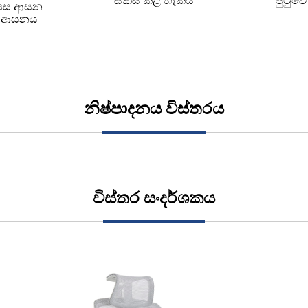
සකස් කළ හැකිය
පුටුව
සුපස ආසන
ි ආසනය
නිෂ්පාදනය විස්තරය
විස්තර සංදර්ශකය