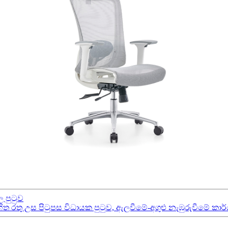
ල පුටුව
 රතු උස පිටුපස විධායක පුටුව, ඇලවීමේ-අගුළු නැඹුරුවීමේ කාර